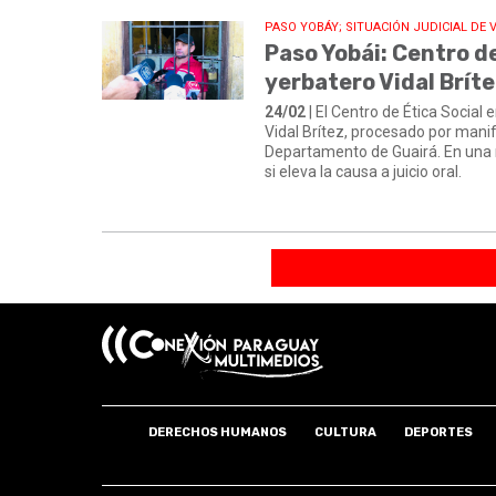
PASO YOBÁY; SITUACIÓN JUDICIAL DE V
Paso Yobái: Centro de
yerbatero Vidal Brít
24/02
| El Centro de Ética Social 
Vidal Brítez, procesado por manif
Departamento de Guairá. En una re
si eleva la causa a juicio oral.
DERECHOS HUMANOS
CULTURA
DEPORTES