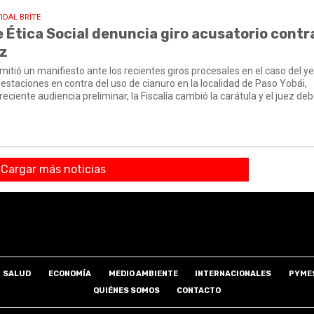
IDAL BRÍTE
 Ética Social denuncia giro acusatorio contra
ez
emitió un manifiesto ante los recientes giros procesales en el caso del y
estaciones en contra del uso de cianuro en la localidad de Paso Yobái,
ciente audiencia preliminar, la Fiscalía cambió la carátula y el juez deb
Cargar más noticias
SALUD
ECONOMÍA
MEDIO AMBIENTE
INTERNACIONALES
PYME
QUIÉNES SOMOS
CONTACTO