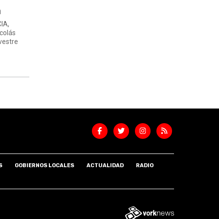
a
CIA,
icolás
lvestre
S
GOBIERNOS LOCALES
ACTUALIDAD
RADIO