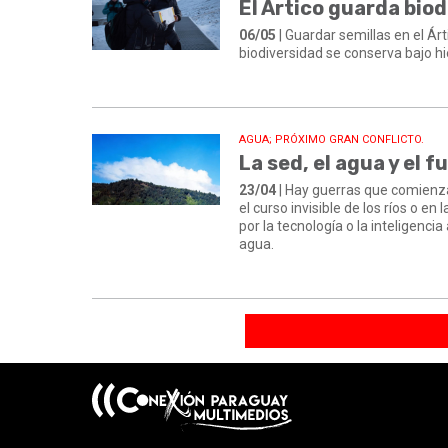
El Ártico guarda biod
06/05
| Guardar semillas en el Ár
biodiversidad se conserva bajo hi
AGUA; PRÓXIMO GRAN CONFLICTO.
La sed, el agua y el f
23/04
| Hay guerras que comienzan
el curso invisible de los ríos o e
por la tecnología o la inteligenci
agua.