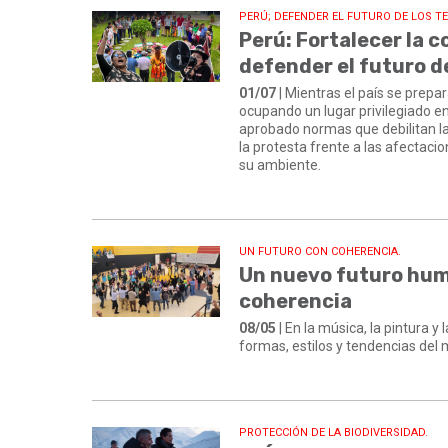
PERÚ; DEFENDER EL FUTURO DE LOS TE
Perú: Fortalecer la c
defender el futuro de
01/07
| Mientras el país se prepa
ocupando un lugar privilegiado en
aprobado normas que debilitan la 
la protesta frente a las afectac
su ambiente.
UN FUTURO CON COHERENCIA.
Un nuevo futuro hum
coherencia
08/05
| En la música, la pintura 
formas, estilos y tendencias del
PROTECCIÓN DE LA BIODIVERSIDAD.