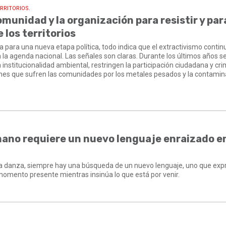
RRITORIOS.
omunidad y la organización para resistir y par
 los territorios
ra para una nueva etapa política, todo indica que el extractivismo contin
 la agenda nacional. Las señales son claras. Durante los últimos años s
institucionalidad ambiental, restringen la participación ciudadana y cri
iones que sufren las comunidades por los metales pesados y la contamin
ano requiere un nuevo lenguaje enraizado en
y la danza, siempre hay una búsqueda de un nuevo lenguaje, uno que exp
 momento presente mientras insinúa lo que está por venir.