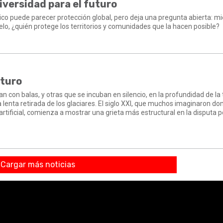
iversidad para el futuro
tico puede parecer protección global, pero deja una pregunta abierta: mi
elo, ¿quién protege los territorios y comunidades que la hacen posible?
uturo
 con balas, y otras que se incuban en silencio, en la profundidad de la t
n la lenta retirada de los glaciares. El siglo XXI, que muchos imaginaron 
a artificial, comienza a mostrar una grieta más estructural en la disputa p
Cargar más noticias