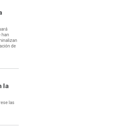
a
uará
e han
minalizan
ación de
 la
rese las