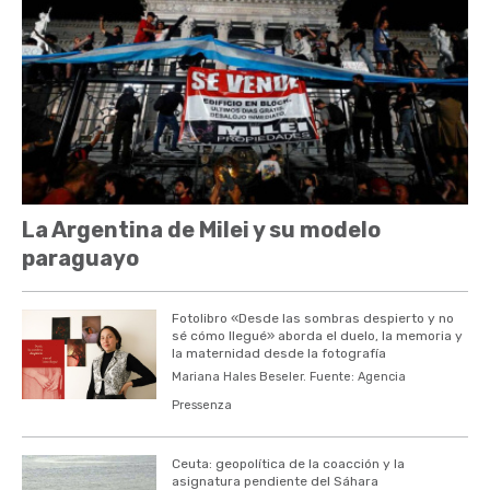
La Argentina de Milei y su modelo
paraguayo
Fotolibro «Desde las sombras despierto y no
sé cómo llegué» aborda el duelo, la memoria y
la maternidad desde la fotografía
Mariana Hales Beseler. Fuente: Agencia
Pressenza
Ceuta: geopolítica de la coacción y la
asignatura pendiente del Sáhara