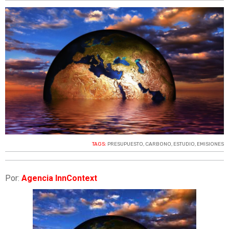
TAGS:
PRESUPUESTO
,
CARBONO
,
ESTUDIO
,
EMISIONES
Por:
Agencia InnContext