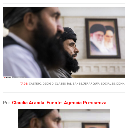
TAGS:
CASTIGO
,
CóDIGO
,
CLASES
,
TALIBANES
,
JERARQUíA
,
SOCIALES. DDHH.
Por:
Claudia Aranda. Fuente: Agencia Pressenza