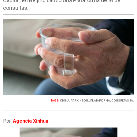
Capital, en Beijing Lanzo Una Plataforma de IA de
consultas.
TAGS:
CHINA
,
PARKINSON.
,
PLATAFORMA
,
CONSULTAS
,
IA.
Por:
Agencia Xinhua