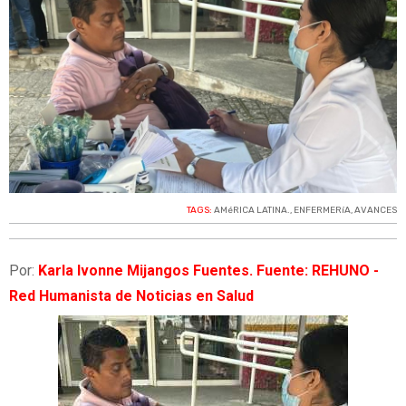
TAGS:
AMéRICA LATINA.
,
ENFERMERíA
,
AVANCES
Por:
Karla Ivonne Mijangos Fuentes. Fuente: REHUNO -
Red Humanista de Noticias en Salud