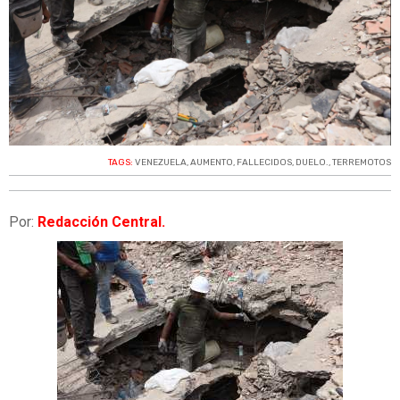
TAGS:
VENEZUELA
,
AUMENTO
,
FALLECIDOS
,
DUELO.
,
TERREMOTOS
Por:
Redacción Central.