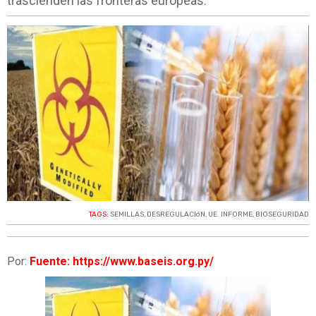
trascienden las fronteras europeas.
TAGS:
SEMILLAS
,
DESREGULACIóN
,
UE. INFORME
,
BIOSEGURIDAD
Por:
Fuente: https://www.baseis.org.py/