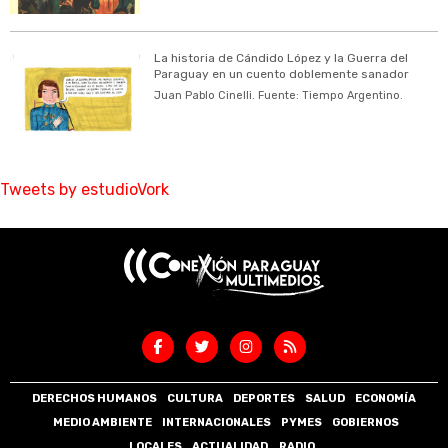
La historia de Cándido López y la Guerra del
Paraguay en un cuento doblemente sanador
Juan Pablo Cinelli. Fuente: Tiempo Argentino.
Tweets by estudioVork
DERECHOS HUMANOS
CULTURA
DEPORTES
SALUD
ECONOMÍA
MEDIO AMBIENTE
INTERNACIONALES
PYMES
GOBIERNOS
LOCALES
ACTUALIDAD
RADIO